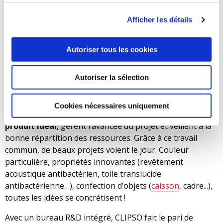
De nombreuses possibilités de mises en œuvre de
Afficher les détails
produits CLIPSO existent et attendent d’être mises en
œuvre.
Vos projets et vos exigences incitent
l’entreprise à creuser toujours plus chaque concept
Autoriser tous les cookies
et chaque possibilité d’installation. CLIPSO ne souhaite
qu’une chose :
s’investir dans vos projets ambitieux !
Autoriser la sélection
Les
bureaux d’études
et R&D évaluent et définissent vos
besoins précis et leur faisabilité. Avec votre
Cookies nécessaires uniquement
collaboration,
ils pilotent le développement du
produit idéal
, gèrent l’avancée du projet et veillent à la
bonne répartition des ressources. Grâce à ce travail
commun, de beaux projets voient le jour. Couleur
particulière, propriétés innovantes (revêtement
acoustique antibactérien, toile translucide
antibactérienne…), confection d’objets (
caisson
, cadre...),
toutes les idées se concrétisent !
Avec un bureau R&D intégré, CLIPSO fait le pari de