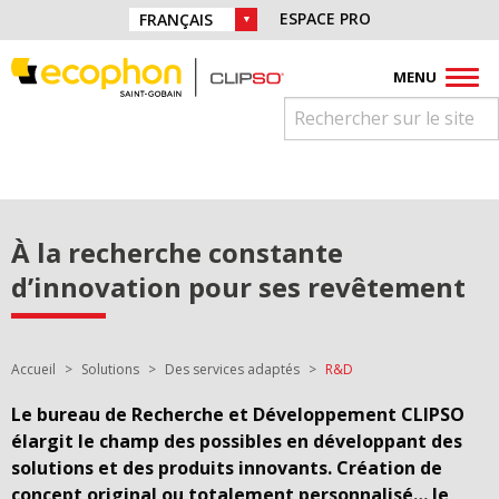
Aller directement à la navigation
Retrouvez nous sur :
ESPACE PRO
CHOIX DE LA LANGUE :
Aller directement au contenu
Facebook
Instagram
Youtube
Pinterest
Linkedin
MENU
À la recherche constante
d’innovation pour ses revêtement
Vous êtes ici :
Accueil
Solutions
Des services adaptés
R&D
Le bureau de Recherche et Développement CLIPSO
élargit le champ des possibles en développant des
solutions et des produits innovants. Création de
concept original ou totalement personnalisé… le