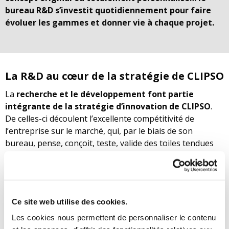
bureau R&D s’investit quotidiennement pour faire
évoluer les gammes et donner vie à chaque projet.
La R&D au cœur de la stratégie de CLIPSO
La
recherche et le développement font partie
intégrante de la stratégie d’innovation de CLIPSO
.
De celles-ci découlent l’excellente compétitivité de
l’entreprise sur le marché, qui, par le biais de son
bureau, pense, conçoit, teste, valide des toiles tendues
créatives. Chacune
répond à des exigences et à un
cahier des charges spécifiques
. Les revêtements
acoustique et translucide, particulièrement appréciés
dans les
stades
et les centres commerciaux, découlent de
Ce site web utilise des cookies.
ces recherches poussées.
Les cookies nous permettent de personnaliser le contenu
Grâce au laboratoire interne, et en collaboration avec le