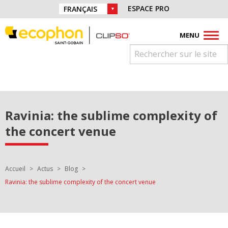
Aller directement à la navigation
Retrouvez nous sur :
ESPACE PRO
CHOIX DE LA LANGUE :
Aller directement au contenu
Facebook
Instagram
Youtube
Pinterest
Linkedin
MENU
Ravinia: the sublime complexity of
the concert venue
Vous êtes ici :
Accueil
Actus
Blog
Ravinia: the sublime complexity of the concert venue