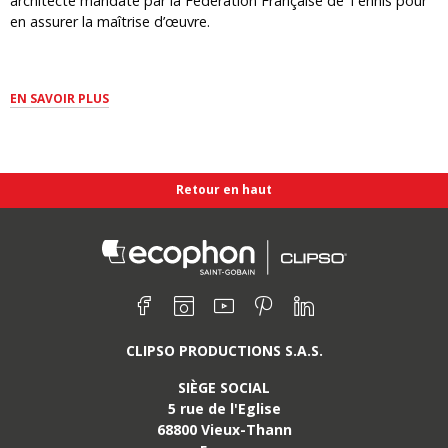
architecte mandaté par la Fédération Française de Tennis pour
en assurer la maîtrise d’œuvre.
EN SAVOIR PLUS
Retour en haut
Retrouvez nous sur :
Facebook
Instagram
Youtube
Pinterest
Linkedin
CLIPSO PRODUCTIONS S.A.S.
SIÈGE SOCIAL
5 rue de l'Eglise
68800
Vieux-Thann