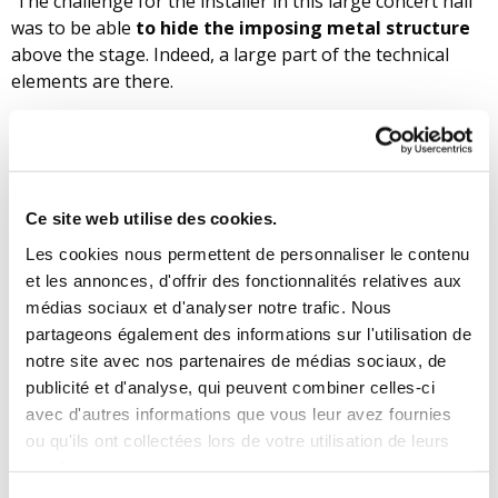
The challenge for the installer in this large concert hall
was to be able
to hide the imposing metal structure
above the stage. Indeed, a large part of the technical
elements are there.
It therefore needed a light, discreet covering that would
fit the whole
over an area of 400 m2
. This acoustic
solution, Storm Gray covering combined with aluminum
frames for the 3D effect, fully satisfied the customer.
Ce site web utilise des cookies.
Les cookies nous permettent de personnaliser le contenu
et les annonces, d'offrir des fonctionnalités relatives aux
médias sociaux et d'analyser notre trafic. Nous
partageons également des informations sur l'utilisation de
Retour
notre site avec nos partenaires de médias sociaux, de
publicité et d'analyse, qui peuvent combiner celles-ci
avec d'autres informations que vous leur avez fournies
ou qu'ils ont collectées lors de votre utilisation de leurs
NOS DERNIÈRES ACTUALITÉS
services.