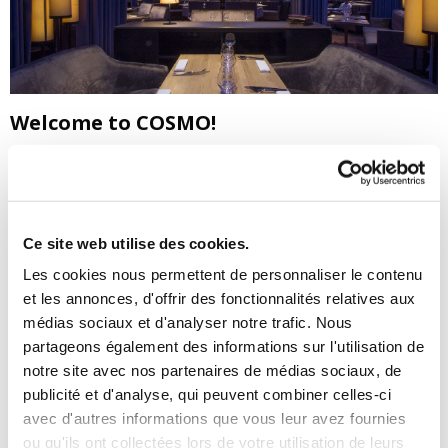
Welcome to COSMO!
CLIPSO® was able to meet his expectations in terms of
acoustic and aesthetic improvement by installing XXL
size frames, printed and backlit. The result is 500 m2 of
real acoustic performance in a completely revamped
Ce site web utilise des cookies.
space.
Les cookies nous permettent de personnaliser le contenu
In this transformation, the ceiling plays a major role as
et les annonces, d'offrir des fonctionnalités relatives aux
much for acoustic reasons as for its capacity to create
médias sociaux et d'analyser notre trafic. Nous
intimate and optimal listening environments.
partageons également des informations sur l'utilisation de
Read more:
notre site avec nos partenaires de médias sociaux, de
publicité et d'analyse, qui peuvent combiner celles-ci
Retour
avec d'autres informations que vous leur avez fournies
ou qu'ils ont collectées lors de votre utilisation de leurs