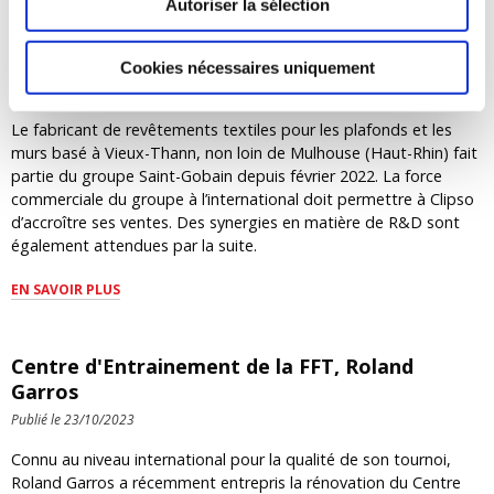
Autoriser la sélection
Intégré à Saint-Gobain, l’Alsacien Clipso a
désormais les moyens de grandir dans les
toiles de revêtements
Cookies nécessaires uniquement
Publié le 07/12/2023
Le fabricant de revêtements textiles pour les plafonds et les
murs basé à Vieux-Thann, non loin de Mulhouse (Haut-Rhin) fait
partie du groupe Saint-Gobain depuis février 2022. La force
commerciale du groupe à l’international doit permettre à Clipso
d’accroître ses ventes. Des synergies en matière de R&D sont
également attendues par la suite.
EN SAVOIR PLUS
Centre d'Entrainement de la FFT, Roland
Garros
Publié le 23/10/2023
Connu au niveau international pour la qualité de son tournoi,
Roland Garros a récemment entrepris la rénovation du Centre