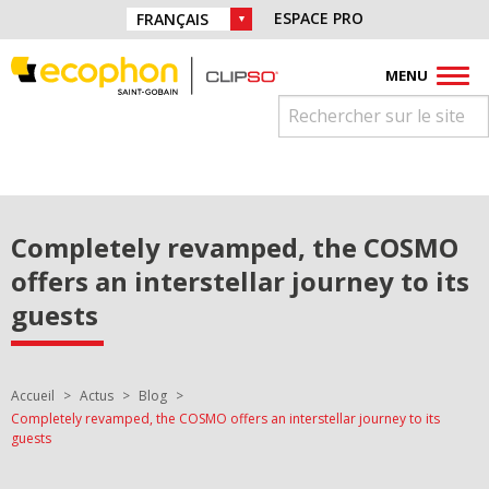
Aller directement à la navigation
Retrouvez nous sur :
ESPACE PRO
CHOIX DE LA LANGUE :
Aller directement au contenu
Facebook
Instagram
Youtube
Pinterest
Linkedin
MENU
Completely revamped, the COSMO
offers an interstellar journey to its
guests
Vous êtes ici :
Accueil
Actus
Blog
Completely revamped, the COSMO offers an interstellar journey to its
guests