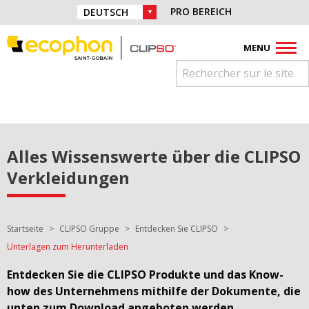
Direkt zur Navigation springen
Finden Sie uns auf:
PRO BEREICH
WAHL DER SPRACHE:
Direkt zum Inhalt springen
Facebook
Instagram
Youtube
Pinterest
Linkedin
MENU
Alles Wissenswerte über die CLIPSO
Verkleidungen
Sie sind hier:
Startseite
CLIPSO Gruppe
Entdecken Sie CLIPSO
Unterlagen zum Herunterladen
Entdecken Sie die CLIPSO Produkte und das Know-
how des Unternehmens mithilfe der Dokumente, die
unten zum Download angeboten werden.