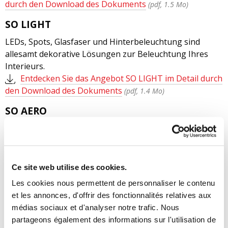
durch den Download des Dokuments
(pdf, 1.5 Mo)
SO LIGHT
LEDs, Spots, Glasfaser und Hinterbeleuchtung sind
allesamt dekorative Lösungen zur Beleuchtung Ihres
Interieurs.
Entdecken Sie das Angebot SO LIGHT im Detail durch
den Download des Dokuments
(pdf, 1.4 Mo)
SO AERO
Vom standard bis zum massgeschneiderten Rahmen, Sie
kombieren Technik und Design dank Formen und
Strukturen aus leichtem Aluminium, robust und
nachhaltig. Hiermit können schöne luftige Segel
Ce site web utilise des cookies.
hergestellt werden: aufgehängte Rahmen, akustische
Les cookies nous permettent de personnaliser le contenu
Baffeln, Wandpaneele, Bilderrahmen, usw...
et les annonces, d'offrir des fonctionnalités relatives aux
Laden Sie die Dokumentation herunter und
médias sociaux et d'analyser notre trafic. Nous
entdecken Sie unsere Lösungen für Ihre umfangreiche
partageons également des informations sur l'utilisation de
Projekte sowie für kleine Räume
(pdf, 1.6 Mo)