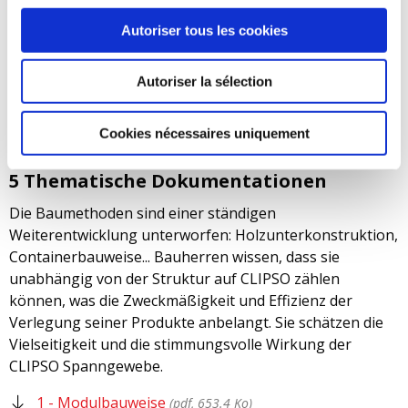
4 - Renovierungsdokumentation
Autoriser tous les cookies
Die Innovation steht im Mittelpunkt des CLIPSO
Prozesses. Deshalb können die Spannverkleidungen aus
Textilien an alle Situationen angepasst werden: Neubau,
Autoriser la sélection
Renovierung, zeitlose oder moderne Einrichtung.
Um mehr über die innovative Leinwand zu erfahren,
Cookies nécessaires uniquement
laden Sie die Dokumentation herunter
(pdf, 1.3 Mo)
5 Thematische Dokumentationen
Die Baumethoden sind einer ständigen
Weiterentwicklung unterworfen: Holzunterkonstruktion,
Containerbauweise... Bauherren wissen, dass sie
unabhängig von der Struktur auf CLIPSO zählen
können, was die Zweckmäßigkeit und Effizienz der
Verlegung seiner Produkte anbelangt. Sie schätzen die
Vielseitigkeit und die stimmungsvolle Wirkung der
CLIPSO Spanngewebe.
1 - Modulbauweise
(pdf, 653.4 Ko)