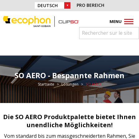
Direkt zur Navigation springen
Finden Sie uns auf:
PRO BEREICH
WAHL DER SPRACHE:
Direkt zum Inhalt springen
Facebook
Instagram
Youtube
Pinterest
Linkedin
MENU
SO AERO - Bespannte Rahmen
Sie sind hier:
Startseite
Lösungen
SO AERO
Die SO AERO Produktpalette bietet Ihnen
unendliche Möglichkeiten!
Vom standard bis zum massgeschneiderten Rahmen, Sie