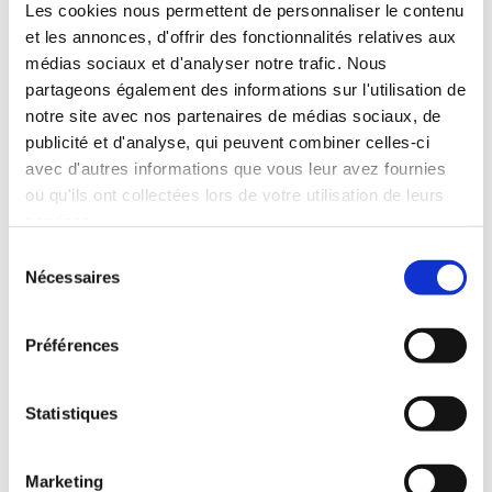
Les cookies nous permettent de personnaliser le contenu
et les annonces, d'offrir des fonctionnalités relatives aux
médias sociaux et d'analyser notre trafic. Nous
partageons également des informations sur l'utilisation de
Arawn
Arawn
notre site avec nos partenaires de médias sociaux, de
publicité et d'analyse, qui peuvent combiner celles-ci
avec d'autres informations que vous leur avez fournies
ou qu'ils ont collectées lors de votre utilisation de leurs
services.
Sélection
Nécessaires
du
Arawn
consentement
Préférences
Kombinieren Sie effizienterweise alle
Vorteile der CLIPSO Spanngeweben!
Statistiques
Integrieren Sie akustische Eigenschaften und/oder Licht
in Ihren Rahmen, welche Form er auch immer hat.
Marketing