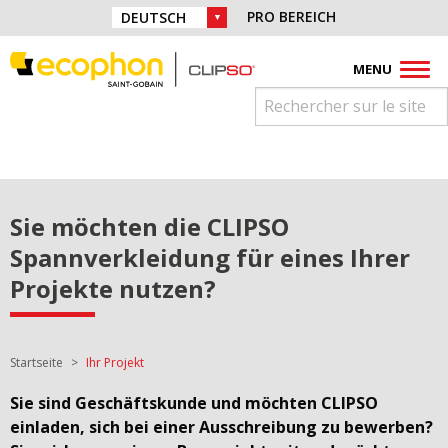
Direkt zur Navigation springen
Finden Sie uns auf:
PRO BEREICH
WAHL DER SPRACHE:
Direkt zum Inhalt springen
Facebook
Instagram
Youtube
Pinterest
Linkedin
MENU
Sie möchten die CLIPSO
Spannverkleidung für eines Ihrer
Projekte nutzen?
Sie sind hier:
Startseite
Ihr Projekt
Sie sind Geschäftskunde und möchten CLIPSO
einladen, sich bei einer Ausschreibung zu bewerben?