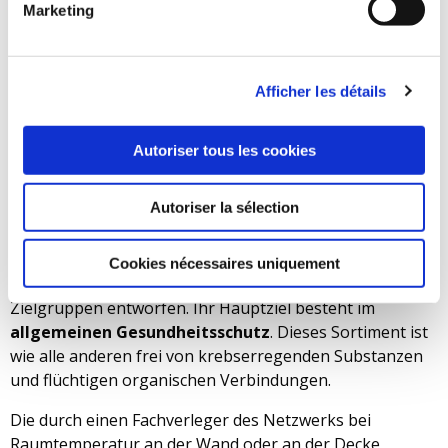
Marketing
Dieses Sortiment entfaltet darüber hinaus
antibakterielle Wirkungen, welche der Vermehrung von
Bakterien effizient vorbeugen, um eine gesundheitlich
Afficher les détails
unbedenkliche Umgebung zu gewährleisten. Diese
speziell auf
medizinische Umgebungen
abgestimmte
Autoriser tous les cookies
Verkleidung eignet sich ebenso für feuchte
Umgebungen.
Autoriser la sélection
An welche Zielgruppe richten sich diese
spezifischen Verkleidungen?
Cookies nécessaires uniquement
Die Verkleidungen wurden für alle Umgebungen und
Zielgruppen entworfen. Ihr Hauptziel besteht im
allgemeinen Gesundheitsschutz
. Dieses Sortiment ist
wie alle anderen frei von krebserregenden Substanzen
und flüchtigen organischen Verbindungen.
Die durch einen Fachverleger des Netzwerks bei
Raumtemperatur an der Wand oder an der Decke