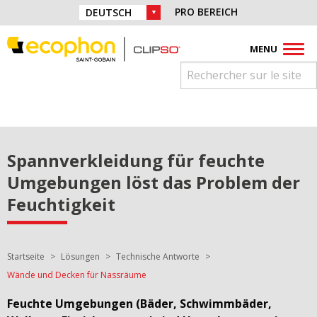
Direkt zur Navigation springen
Finden Sie uns auf:
PRO BEREICH
WAHL DER SPRACHE:
Direkt zum Inhalt springen
Facebook
Instagram
Youtube
Pinterest
Linkedin
MENU
Spannverkleidung für feuchte
Umgebungen löst das Problem der
Feuchtigkeit
Sie sind hier:
Startseite
Lösungen
Technische Antworte
Wände und Decken für Nassräume
Feuchte Umgebungen (Bäder, Schwimmbäder,