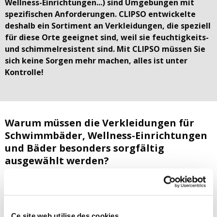
Wellness-Einrichtungen...) sind Umgebungen mit
spezifischen Anforderungen. CLIPSO entwickelte
deshalb ein Sortiment an Verkleidungen, die speziell
für diese Orte geeignet sind, weil sie feuchtigkeits-
und schimmelresistent sind. Mit CLIPSO müssen Sie
sich keine Sorgen mehr machen, alles ist unter
Kontrolle!
Warum müssen die Verkleidungen für
Schwimmbäder, Wellness-Einrichtungen
und Bäder besonders sorgfältig
ausgewählt werden?
Duschen, Bäder,
Schwimmbäder, Wellness-Einrichtungen
sind
lauter Orte mit hoher Luftfeuchtigkeit
, die die
Schimmelbildung begünstigt
. Da sich CLIPSO dieser
Problematik bewusst ist, bietet das Unternehmen eine
Ce site web utilise des cookies.