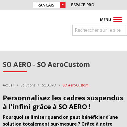
Aller directement à la navigation
Retrouvez nous sur :
ESPACE PRO
CHOIX DE LA LANGUE :
Aller directement au contenu
Facebook
Instagram
Youtube
Pinterest
Linkedin
MENU
SO AERO - SO AeroCustom
Vous êtes ici :
Accueil
Solutions
SO AERO
SO AeroCustom
Personnalisez les cadres suspendus
à l’infini grâce à SO AERO !
Pourquoi se limiter quand on peut bénéficier d’une
solution totalement sur-mesure ? Grâce à notre