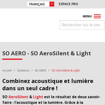
Aller directement à la navigation
Retrouvez nous sur :
ESPACE PRO
CHOIX DE LA LANGUE :
Aller directement au contenu
Facebook
Instagram
Youtube
Pinterest
Linkedin
MENU
SO AERO - SO AeroSilent & Light
Vous êtes ici :
Accueil
Solutions
SO AERO
SO AeroSilent & Light
Combinez acoustique et lumière
dans un seul cadre !
SO
AeroSilent
&
Light
est le résultat de deux savoir-
faire : l’acoustique et la lumière. Grâce à la