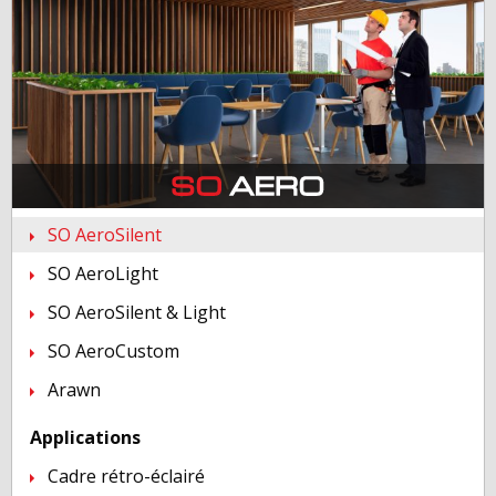
SO AeroSilent
SO AeroLight
SO AeroSilent & Light
SO AeroCustom
Arawn
Applications
Cadre rétro-éclairé