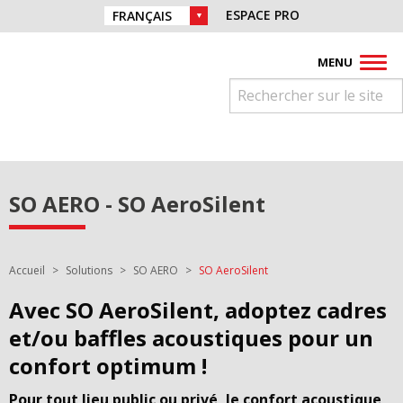
Aller directement à la navigation
Retrouvez nous sur :
ESPACE PRO
CHOIX DE LA LANGUE :
Aller directement au contenu
Facebook
Instagram
Youtube
Pinterest
Linkedin
MENU
SO AERO - SO AeroSilent
Vous êtes ici :
Accueil
Solutions
SO AERO
SO AeroSilent
Avec SO AeroSilent, adoptez cadres
et/ou baffles acoustiques pour un
confort optimum !
Pour tout lieu public ou privé, le confort acoustique