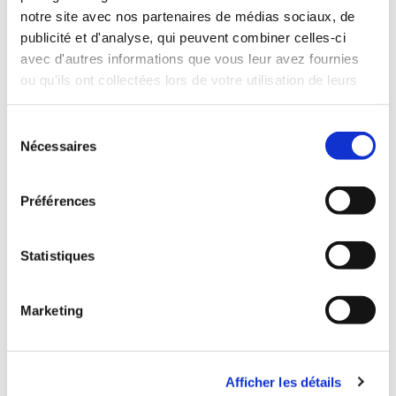
notre site avec nos partenaires de médias sociaux, de
publicité et d'analyse, qui peuvent combiner celles-ci
avec d'autres informations que vous leur avez fournies
ou qu'ils ont collectées lors de votre utilisation de leurs
Entrance halls and
Stairwell
services.
lobbies
A stairwell that makes an
Sélection
A functional and neat
impact
Nécessaires
du
entrance hall
consentement
Préférences
Statistiques
Marketing
Home cinemas
Bathrooms
Afficher les détails