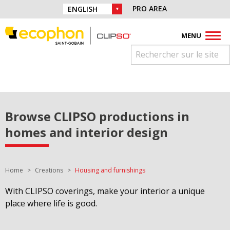
Skip to navigation
Find us on :
PRO AREA
CHOICE OF LANGUAGE :
Skip to content
Facebook
Instagram
Youtube
Pinterest
Linkedin
MENU
Browse CLIPSO productions in
homes and interior design
You are here:
Home
Creations
Housing and furnishings
With CLIPSO coverings, make your interior a unique
place where life is good.