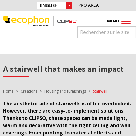
Skip to navigation
Find us on :
PRO AREA
CHOICE OF LANGUAGE :
Skip to content
Facebook
Instagram
Youtube
Pinterest
Linkedin
MENU
A stairwell that makes an impact
You are here:
Home
Creations
Housing and furnishings
Stairwell
The aesthetic side of stairwells is often overlooked.
However, there are easy-to-implement solutions.
Thanks to CLIPSO, these spaces can be made light,
warm and decorative with the right ceiling and wall
coverings. From printing to material effects and